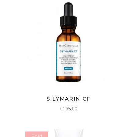
IN WINKELMAND
SILYMARIN CF
€
165.00
Sold